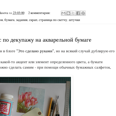
dasova
на
23:03:00
2 комментария:
ом
,
бумага
,
задания
,
скрап
,
страница по скетчу
,
штучки
 по декупажу на акварельной бумаге
н в блоге
"Это сделано руками"
, но на всякий случай дублирую его
 какой-то акцент или элемент определенного цвета, а бумаги
можно сделать самим - при помощи обычных бумажных салфеток,