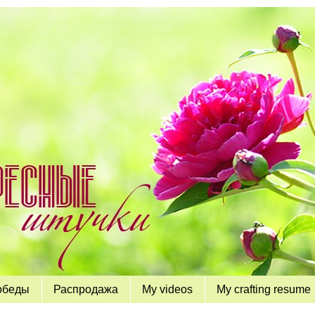
обеды
Распродажа
My videos
My crafting resume