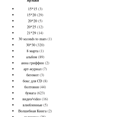
Ярлыки
15*15
(3)
15*20
(29)
20*20
(5)
20*25
(12)
21*29
(14)
30 seconds to mars
(1)
30*30
(320)
8 марта
(1)
альбом
(89)
анна гриффин
(2)
арт-журнал
(7)
бегемот
(3)
бокс для CD
(8)
болтовня
(44)
бумага
(623)
видео/video
(16)
влюбленные
(5)
Волшебная Книга
(2)
вышивка
(28)