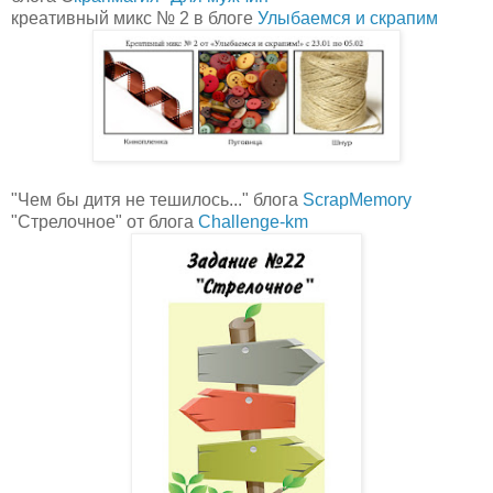
креативный микс № 2 в блоге
Улыбаемся и скрапим
"Чем бы дитя не тешилось..." блога
ScrapMemory
"Стрелочное" от блога
Challenge-km