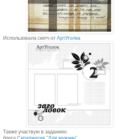
Использовала скетч от
АртУголка
Также участвую в заданиях:
блога С
крапмагия "Для мужчин"